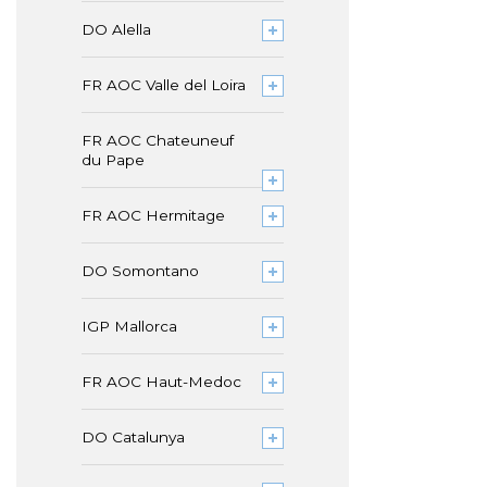
DO Alella
FR AOC Valle del Loira
FR AOC Chateuneuf
du Pape
FR AOC Hermitage
DO Somontano
IGP Mallorca
FR AOC Haut-Medoc
DO Catalunya