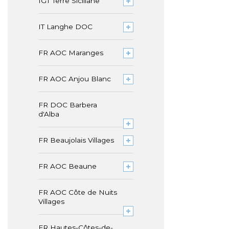
IGT Terre Siciliane
IT Langhe DOC
FR AOC Maranges
FR AOC Anjou Blanc
FR DOC Barbera
d'Alba
FR Beaujolais Villages
FR AOC Beaune
FR AOC Côte de Nuits
Villages
FR Hautes-Côtes-de-