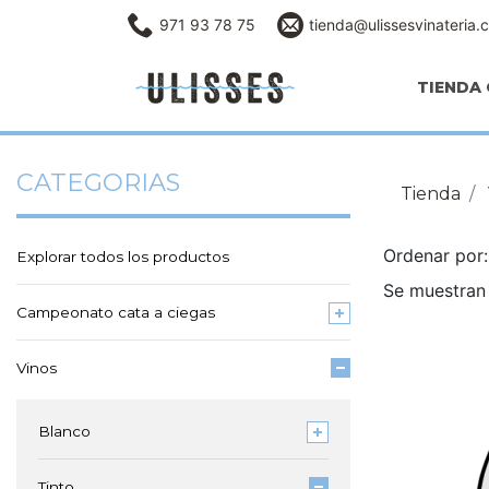
971 93 78 75
tienda@ulissesvinateria.
TIENDA 
CATEGORIAS
Tienda
Ordenar po
Explorar todos los productos
Se muestran 
Campeonato cata a ciegas
Vinos
Blanco
Tinto