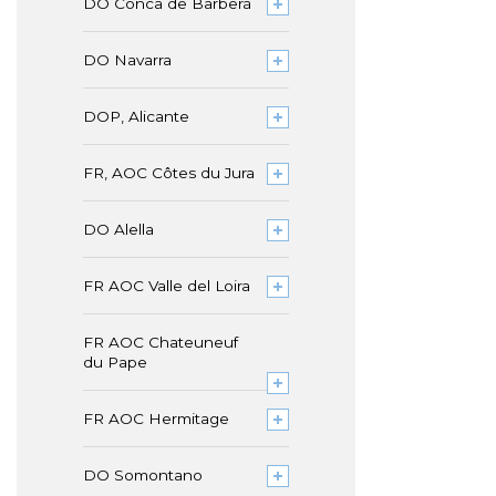
DO Conca de Barberà
DO Navarra
DOP, Alicante
FR, AOC Côtes du Jura
DO Alella
FR AOC Valle del Loira
FR AOC Chateuneuf
du Pape
FR AOC Hermitage
DO Somontano