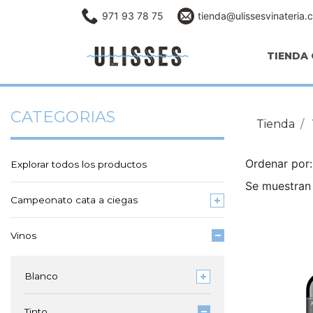
971 93 78 75
tienda@ulissesvinateria.
TIENDA 
CATEGORIAS
Tienda
Ordenar po
Explorar todos los productos
Se muestran 
Campeonato cata a ciegas
Vinos
Blanco
Tinto