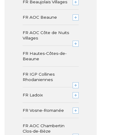
FR Beaujolais Villages
FR AOC Beaune
FR AOC Côte de Nuits
Villages
FR Hautes-Côtes-de-
Beaune
FR IGP Collines
Rhodaniennes
FR Ladoix
FR Vosne-Romanée
FR AOC Chambertin
Clos-de-Bèze