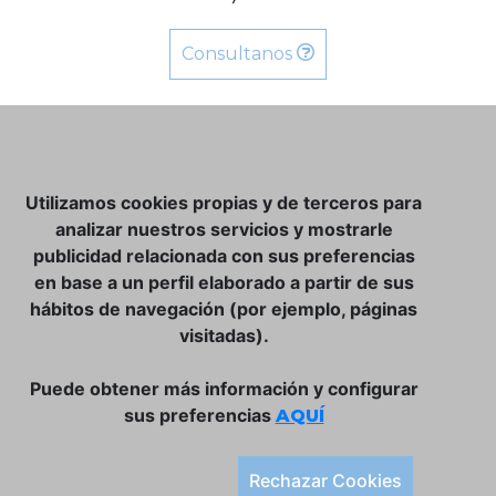
Consultanos
NOSOTROS
Utilizamos cookies propias y de terceros para
CLUB VINATER
analizar nuestros servicios y mostrarle
publicidad relacionada con sus preferencias
CONTACTO
en base a un perfil elaborado a partir de sus
TIENDA ONLINE:
hábitos de navegación (por ejemplo, páginas
visitadas).
DÓNDE ESTAMOS
ULISSES BAR, S.L.
Puede obtener más información y configurar
Plaça de la Llibertat, 22, 07760 Ciutadella
sus preferencias
AQUÍ
Tlf. 971 93 78 75
SÍGUENOS:
Rechazar Cookies