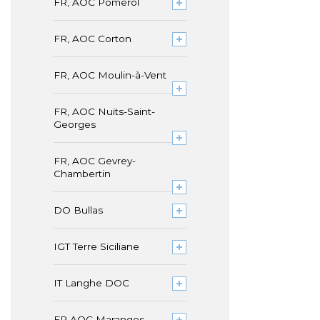
FR, AOC Pomerol
FR, AOC Corton
FR, AOC Moulin-à-Vent
FR, AOC Nuits-Saint-
Georges
FR, AOC Gevrey-
Chambertin
DO Bullas
IGT Terre Siciliane
IT Langhe DOC
FR AOC Maranges