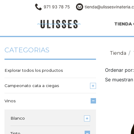
971 93 78 75
tienda@ulissesvinateria.
TIENDA 
CATEGORIAS
Tienda
Ordenar po
Explorar todos los productos
Se muestran 
Campeonato cata a ciegas
Vinos
Blanco
Tinto