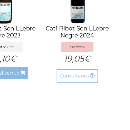
t Son LLebre
Cati Ribot Son LLebre
re 2023
Negre 2024
stock: 99
Sin stock
,10€
19,05€
al carrito
Consultanos