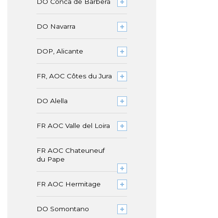
DO Conca de Barberà
DO Navarra
DOP, Alicante
FR, AOC Côtes du Jura
DO Alella
FR AOC Valle del Loira
FR AOC Chateuneuf
du Pape
FR AOC Hermitage
DO Somontano