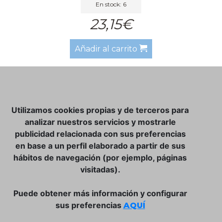
En stock: 6
23,15€
Añadir al carrito
NOSOTROS
Utilizamos cookies propias y de terceros para
CLUB VINATER
analizar nuestros servicios y mostrarle
publicidad relacionada con sus preferencias
CONTACTO
en base a un perfil elaborado a partir de sus
TIENDA ONLINE:
hábitos de navegación (por ejemplo, páginas
visitadas).
DÓNDE ESTAMOS
ULISSES BAR, S.L.
Puede obtener más información y configurar
Plaça de la Llibertat, 22, 07760 Ciutadella
sus preferencias
AQUÍ
Tlf. 971 93 78 75
SÍGUENOS: