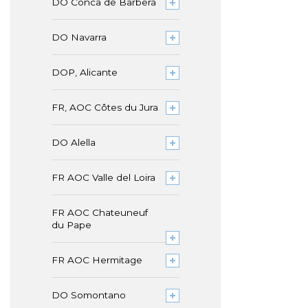
DO Conca de Barberà
DO Navarra
DOP, Alicante
FR, AOC Côtes du Jura
DO Alella
FR AOC Valle del Loira
FR AOC Chateuneuf
du Pape
FR AOC Hermitage
DO Somontano