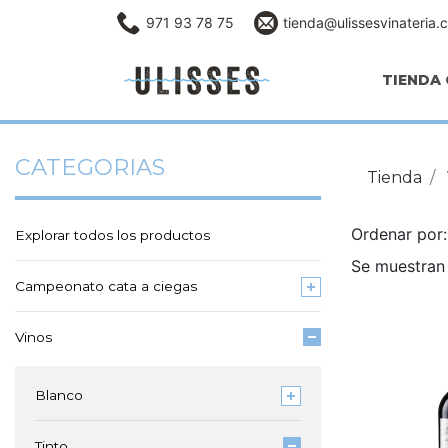
971 93 78 75
tienda@ulissesvinateria.
TIENDA 
CATEGORIAS
Tienda
Ordenar po
Explorar todos los productos
Se muestran 
Campeonato cata a ciegas
Vinos
Blanco
Tinto