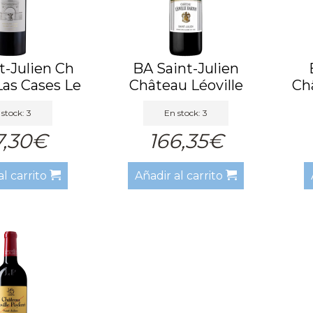
t-Julien Ch
BA Saint-Julien
Las Cases Le
Château Léoville
Châ
P...
Barton Ti...
stock: 3
En stock: 3
7,30€
166,35€
al carrito
Añadir al carrito