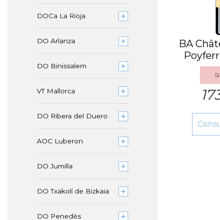
DOCa La Rioja
DO Arlanza
BA Châte
Poyferr
20
DO Binissalem
Si
17
VT Mallorca
DO Ribera del Duero
Cons
AOC Luberon
DO Jumilla
DO Txakolí de Bizkaia
DO Penedès