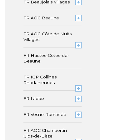
FR Beaujolais Villages
FR AOC Beaune
FR AOC Côte de Nuits
Villages
FR Hautes-Côtes-de-
Beaune
FR IGP Collines
Rhodaniennes
FR Ladoix
FR Vosne-Romanée
FR AOC Chambertin
Clos-de-Bèze