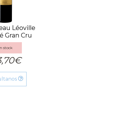
au Léoville
é Gran Cru
23 BA
n stock
3,70€
ultanos