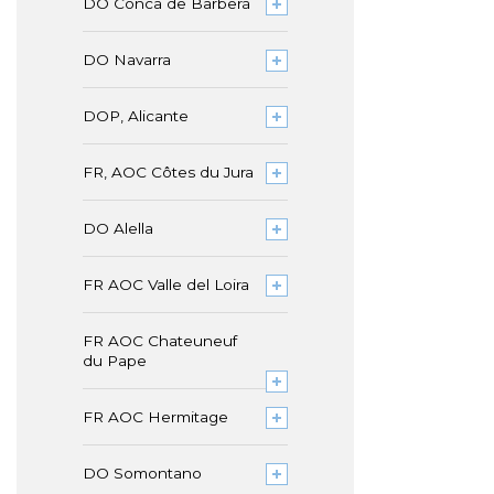
DO Conca de Barberà
DO Navarra
DOP, Alicante
FR, AOC Côtes du Jura
DO Alella
FR AOC Valle del Loira
FR AOC Chateuneuf
du Pape
FR AOC Hermitage
DO Somontano