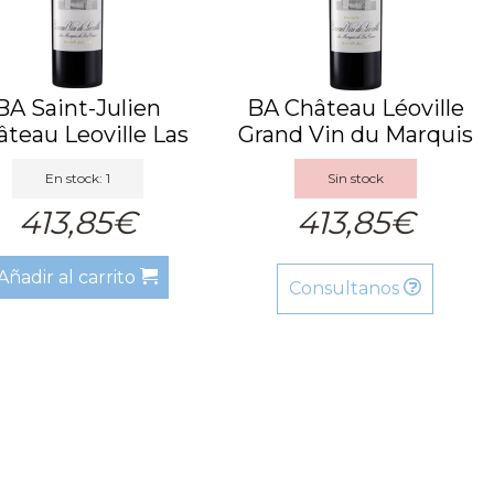
BA Saint-Julien
BA Château Léoville
teau Leoville Las
Grand Vin du Marquis
Cases...
d...
En stock: 1
Sin stock
413,85€
413,85€
Añadir al carrito
Consultanos