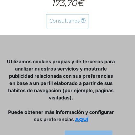
173,70€
Consultanos
NOSOTROS
Utilizamos cookies propias y de terceros para
CLUB VINATER
analizar nuestros servicios y mostrarle
publicidad relacionada con sus preferencias
CONTACTO
en base a un perfil elaborado a partir de sus
TIENDA ONLINE:
hábitos de navegación (por ejemplo, páginas
visitadas).
DÓNDE ESTAMOS
ULISSES BAR, S.L.
Puede obtener más información y configurar
Plaça de la Llibertat, 22, 07760 Ciutadella
sus preferencias
AQUÍ
Tlf. 971 93 78 75
SÍGUENOS: