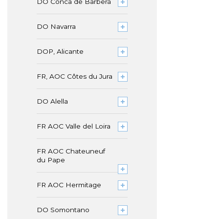
DO Conca de Barberà
DO Navarra
DOP, Alicante
FR, AOC Côtes du Jura
DO Alella
FR AOC Valle del Loira
FR AOC Chateuneuf
du Pape
FR AOC Hermitage
DO Somontano