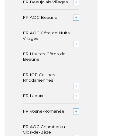
FR Beaujolais Villages
FR AOC Beaune
FR AOC Côte de Nuits
Villages
FR Hautes-Côtes-de-
Beaune
FR IGP Collines
Rhodaniennes
FR Ladoix
FR Vosne-Romanée
FR AOC Chambertin
Clos-de-Bèze