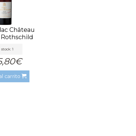
lac Château
Rothschild
int...
 stock: 1
5,80€
al carrito