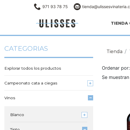
971 93 78 75
tienda@ulissesvinateria.
TIENDA 
CATEGORIAS
Tienda
Ordenar po
Explorar todos los productos
Se muestran 
Campeonato cata a ciegas
Vinos
Blanco
Tinto