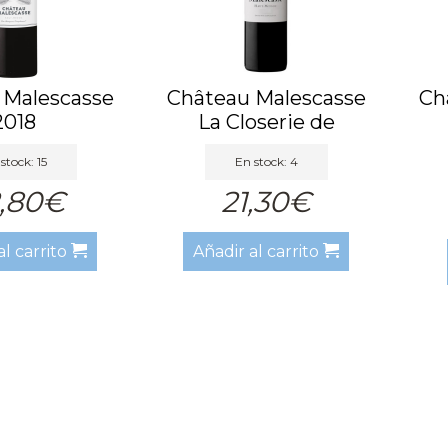
 Malescasse
Château Malescasse
Ch
2018
La Closerie de
Malescas...
stock: 15
En stock: 4
,80€
21,30€
al carrito
Añadir al carrito