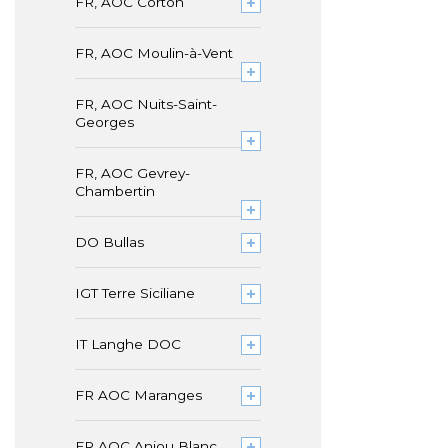
FR, AOC Corton
FR, AOC Moulin-à-Vent
FR, AOC Nuits-Saint-
Georges
FR, AOC Gevrey-
Chambertin
DO Bullas
IGT Terre Siciliane
IT Langhe DOC
FR AOC Maranges
FR AOC Anjou Blanc