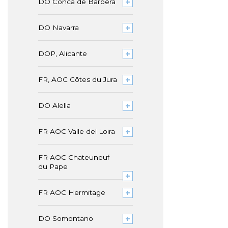
DO Conca de Barberà
DO Navarra
DOP, Alicante
FR, AOC Côtes du Jura
DO Alella
FR AOC Valle del Loira
FR AOC Chateuneuf
du Pape
FR AOC Hermitage
DO Somontano