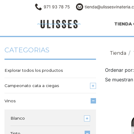
971 93 78 75
tienda@ulissesvinateria.
TIENDA 
CATEGORIAS
Tienda
Ordenar po
Explorar todos los productos
Se muestran 
Campeonato cata a ciegas
Vinos
Blanco
Tinto