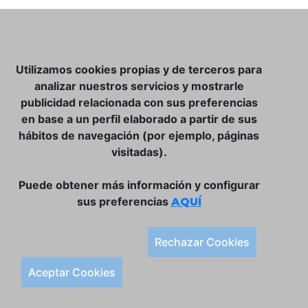
NOSOTROS
Utilizamos cookies propias y de terceros para
CLUB VINATER
analizar nuestros servicios y mostrarle
publicidad relacionada con sus preferencias
CONTACTO
en base a un perfil elaborado a partir de sus
TIENDA ONLINE:
hábitos de navegación (por ejemplo, páginas
visitadas).
DÓNDE ESTAMOS
ULISSES BAR, S.L.
Puede obtener más información y configurar
Plaça de la Llibertat, 22, 07760 Ciutadella
sus preferencias
AQUÍ
Tlf. 971 93 78 75
SÍGUENOS:
Rechazar Cookies
Condiciones Generales de Compra
Aceptar Cookies
Política de Privacidad y Aviso Legal