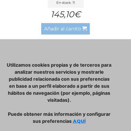
En stock: 11
145,10€
Añadir al carrito
NOSOTROS
Utilizamos cookies propias y de terceros para
CLUB VINATER
analizar nuestros servicios y mostrarle
publicidad relacionada con sus preferencias
CONTACTO
en base a un perfil elaborado a partir de sus
TIENDA ONLINE:
hábitos de navegación (por ejemplo, páginas
visitadas).
DÓNDE ESTAMOS
ULISSES BAR, S.L.
Puede obtener más información y configurar
Plaça de la Llibertat, 22, 07760 Ciutadella
sus preferencias
AQUÍ
Tlf. 971 93 78 75
SÍGUENOS: