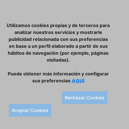
NOSOTROS
Utilizamos cookies propias y de terceros para
CLUB VINATER
analizar nuestros servicios y mostrarle
publicidad relacionada con sus preferencias
CONTACTO
en base a un perfil elaborado a partir de sus
TIENDA ONLINE:
hábitos de navegación (por ejemplo, páginas
visitadas).
DÓNDE ESTAMOS
ULISSES BAR, S.L.
Puede obtener más información y configurar
Plaça de la Llibertat, 22, 07760 Ciutadella
sus preferencias
AQUÍ
Tlf. 971 93 78 75
SÍGUENOS:
Rechazar Cookies
Condiciones Generales de Compra
Aceptar Cookies
Política de Privacidad y Aviso Legal
Política de Cookies