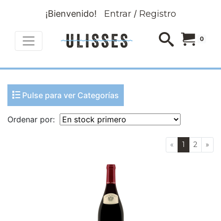
¡Bienvenido!
Entrar
/
Registro
0
Pulse para ver Categorías
Ordenar por:
«
1
2
»