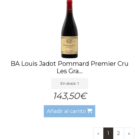
BA Louis Jadot Pommard Premier Cru
Les Gra...
En stock: 1
143,50€
Añadir al carrito
«
1
2
»