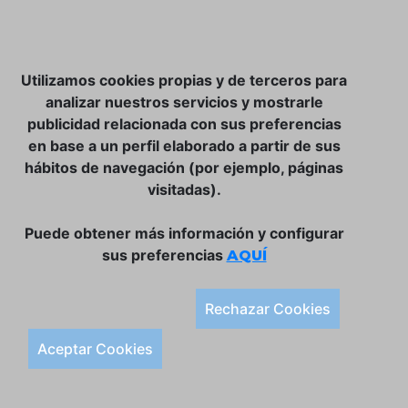
NOSOTROS
Utilizamos cookies propias y de terceros para
CLUB VINATER
analizar nuestros servicios y mostrarle
publicidad relacionada con sus preferencias
CONTACTO
en base a un perfil elaborado a partir de sus
TIENDA ONLINE:
hábitos de navegación (por ejemplo, páginas
visitadas).
DÓNDE ESTAMOS
ULISSES BAR, S.L.
Puede obtener más información y configurar
Plaça de la Llibertat, 22, 07760 Ciutadella
sus preferencias
AQUÍ
Tlf. 971 93 78 75
SÍGUENOS:
Rechazar Cookies
Condiciones Generales de Compra
Aceptar Cookies
Política de Privacidad y Aviso Legal
Política de Cookies