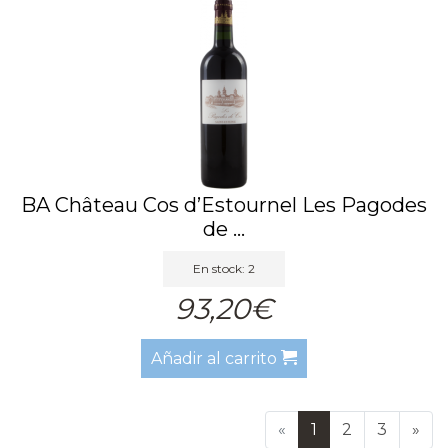
BA Château Cos d’Estournel Les Pagodes
de ...
En stock: 2
93,20€
Añadir al carrito
«
1
2
3
»