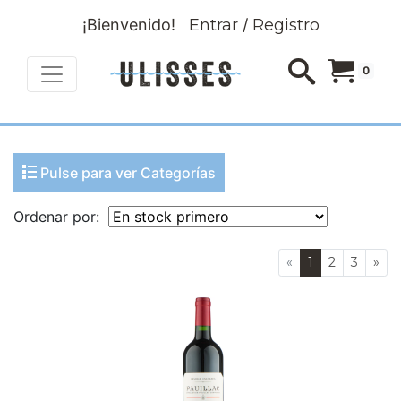
¡Bienvenido!
Entrar
/
Registro
0
Pulse para ver Categorías
Ordenar por:
«
1
2
3
»