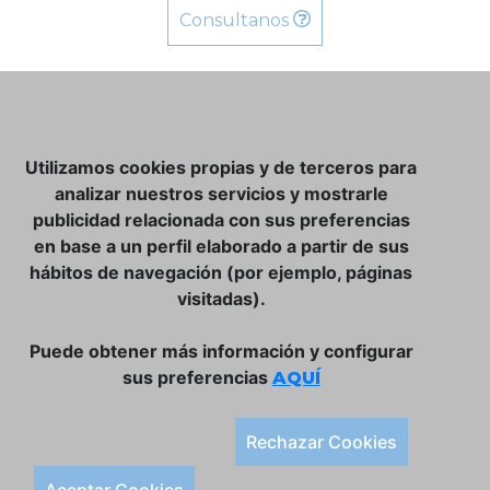
Consultanos
NOSOTROS
Utilizamos cookies propias y de terceros para
CLUB VINATER
analizar nuestros servicios y mostrarle
publicidad relacionada con sus preferencias
CONTACTO
en base a un perfil elaborado a partir de sus
TIENDA ONLINE:
hábitos de navegación (por ejemplo, páginas
visitadas).
DÓNDE ESTAMOS
ULISSES BAR, S.L.
Puede obtener más información y configurar
Plaça de la Llibertat, 22, 07760 Ciutadella
sus preferencias
AQUÍ
Tlf. 971 93 78 75
SÍGUENOS:
Rechazar Cookies
Condiciones Generales de Compra