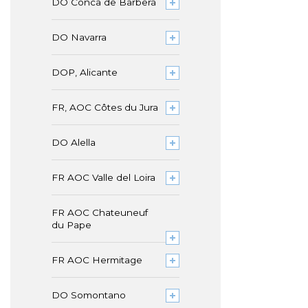
DO Conca de Barberà
DO Navarra
DOP, Alicante
FR, AOC Côtes du Jura
DO Alella
FR AOC Valle del Loira
FR AOC Chateuneuf
du Pape
FR AOC Hermitage
DO Somontano