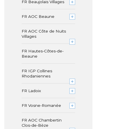
FR Beaujolais Villages
FR AOC Beaune
FR AOC Côte de Nuits
Villages
FR Hautes-Côtes-de-
Beaune
FR IGP Collines
Rhodaniennes
FR Ladoix
FR Vosne-Romanée
FR AOC Chambertin
Clos-de-Bèze