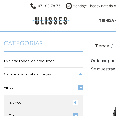
971 93 78 75
tienda@ulissesvinateria.
TIENDA 
CATEGORIAS
Tienda
Ordenar po
Explorar todos los productos
Se muestran 
Campeonato cata a ciegas
Vinos
Blanco
Tinto