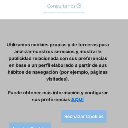
Consultanos
NOSOTROS
Utilizamos cookies propias y de terceros para
CLUB VINATER
analizar nuestros servicios y mostrarle
publicidad relacionada con sus preferencias
CONTACTO
en base a un perfil elaborado a partir de sus
TIENDA ONLINE:
hábitos de navegación (por ejemplo, páginas
visitadas).
DÓNDE ESTAMOS
ULISSES BAR, S.L.
Puede obtener más información y configurar
Plaça de la Llibertat, 22, 07760 Ciutadella
sus preferencias
AQUÍ
Tlf. 971 93 78 75
SÍGUENOS:
Rechazar Cookies
Condiciones Generales de Compra