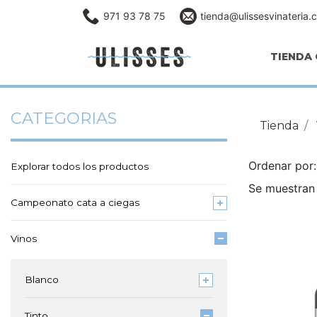
971 93 78 75
tienda@ulissesvinateria.
TIENDA 
CATEGORIAS
Tienda
Ordenar po
Explorar todos los productos
Se muestran 
Campeonato cata a ciegas
Vinos
Blanco
Tinto