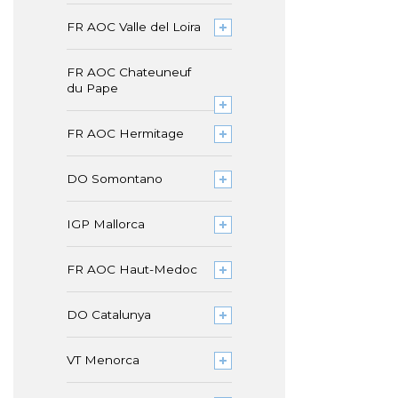
FR AOC Valle del Loira
FR AOC Chateuneuf
du Pape
FR AOC Hermitage
DO Somontano
IGP Mallorca
FR AOC Haut-Medoc
DO Catalunya
VT Menorca