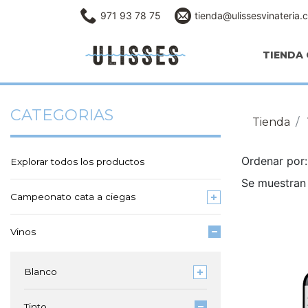
971 93 78 75
tienda@ulissesvinateria.
TIENDA 
CATEGORIAS
Tienda
Ordenar po
Explorar todos los productos
Se muestran 
Campeonato cata a ciegas
Vinos
Blanco
Tinto