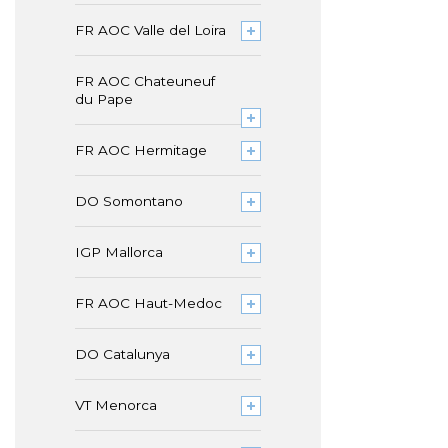
FR AOC Valle del Loira
FR AOC Chateuneuf
du Pape
FR AOC Hermitage
DO Somontano
IGP Mallorca
FR AOC Haut-Medoc
DO Catalunya
VT Menorca