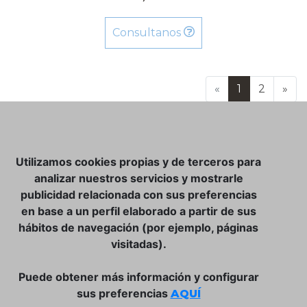
Consultanos
«
1
2
»
NOSOTROS
Utilizamos cookies propias y de terceros para
CLUB VINATER
analizar nuestros servicios y mostrarle
publicidad relacionada con sus preferencias
CONTACTO
en base a un perfil elaborado a partir de sus
TIENDA ONLINE:
hábitos de navegación (por ejemplo, páginas
visitadas).
DÓNDE ESTAMOS
ULISSES BAR, S.L.
Puede obtener más información y configurar
Plaça de la Llibertat, 22, 07760 Ciutadella
sus preferencias
AQUÍ
Tlf. 971 93 78 75