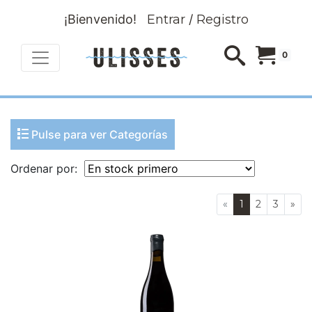
¡Bienvenido!
Entrar
/
Registro
0
Pulse para ver Categorías
Ordenar por:
«
1
2
3
»