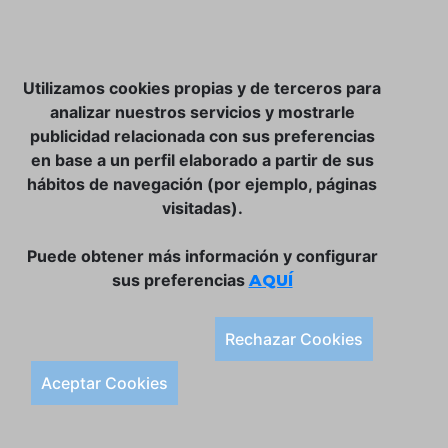
NOSOTROS
Utilizamos cookies propias y de terceros para
CLUB VINATER
analizar nuestros servicios y mostrarle
publicidad relacionada con sus preferencias
CONTACTO
en base a un perfil elaborado a partir de sus
TIENDA ONLINE:
hábitos de navegación (por ejemplo, páginas
visitadas).
DÓNDE ESTAMOS
ULISSES BAR, S.L.
Puede obtener más información y configurar
Plaça de la Llibertat, 22, 07760 Ciutadella
sus preferencias
AQUÍ
Tlf. 971 93 78 75
SÍGUENOS:
Rechazar Cookies
Condiciones Generales de Compra
Aceptar Cookies
Política de Privacidad y Aviso Legal
Política de Cookies