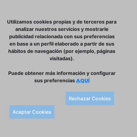
NOSOTROS
Utilizamos cookies propias y de terceros para
CLUB VINATER
analizar nuestros servicios y mostrarle
publicidad relacionada con sus preferencias
CONTACTO
en base a un perfil elaborado a partir de sus
TIENDA ONLINE:
hábitos de navegación (por ejemplo, páginas
visitadas).
DÓNDE ESTAMOS
ULISSES BAR, S.L.
Puede obtener más información y configurar
Plaça de la Llibertat, 22, 07760 Ciutadella
sus preferencias
AQUÍ
Tlf. 971 93 78 75
SÍGUENOS:
Rechazar Cookies
Condiciones Generales de Compra
Aceptar Cookies
Política de Privacidad y Aviso Legal
Política de Cookies