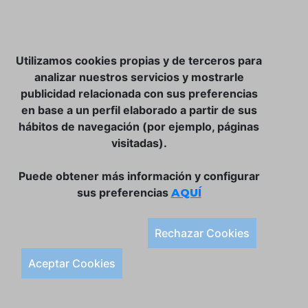
NOSOTROS
Utilizamos cookies propias y de terceros para
CLUB VINATER
analizar nuestros servicios y mostrarle
publicidad relacionada con sus preferencias
CONTACTO
en base a un perfil elaborado a partir de sus
TIENDA ONLINE:
hábitos de navegación (por ejemplo, páginas
visitadas).
DÓNDE ESTAMOS
ULISSES BAR, S.L.
Puede obtener más información y configurar
Plaça de la Llibertat, 22, 07760 Ciutadella
sus preferencias
AQUÍ
Tlf. 971 93 78 75
SÍGUENOS:
Rechazar Cookies
Condiciones Generales de Compra
Aceptar Cookies
Política de Privacidad y Aviso Legal
Política de Cookies