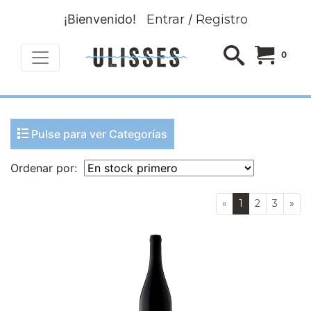
¡Bienvenido!
Entrar
/
Registro
0
Pulse para ver Categorías
Ordenar por:
«
1
2
3
»