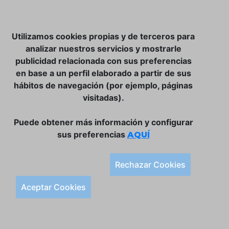
NOSOTROS
Utilizamos cookies propias y de terceros para
CLUB VINATER
analizar nuestros servicios y mostrarle
publicidad relacionada con sus preferencias
CONTACTO
en base a un perfil elaborado a partir de sus
TIENDA ONLINE:
hábitos de navegación (por ejemplo, páginas
visitadas).
DÓNDE ESTAMOS
ULISSES BAR, S.L.
Puede obtener más información y configurar
Plaça de la Llibertat, 22, 07760 Ciutadella
sus preferencias
AQUÍ
Tlf. 971 93 78 75
SÍGUENOS:
Rechazar Cookies
Condiciones Generales de Compra
Aceptar Cookies
Política de Privacidad y Aviso Legal
Política de Cookies