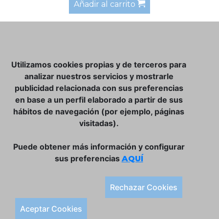
Añadir al carrito
NOSOTROS
Utilizamos cookies propias y de terceros para
CLUB VINATER
analizar nuestros servicios y mostrarle
publicidad relacionada con sus preferencias
CONTACTO
en base a un perfil elaborado a partir de sus
TIENDA ONLINE:
hábitos de navegación (por ejemplo, páginas
visitadas).
DÓNDE ESTAMOS
ULISSES BAR, S.L.
Puede obtener más información y configurar
Plaça de la Llibertat, 22, 07760 Ciutadella
sus preferencias
AQUÍ
Tlf. 971 93 78 75
SÍGUENOS:
Rechazar Cookies
Condiciones Generales de Compra
Aceptar Cookies