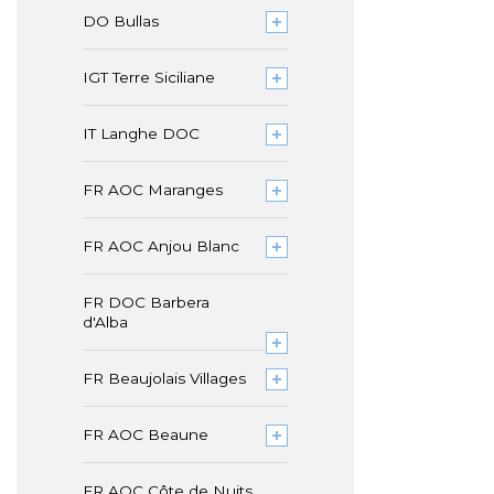
DO Bullas
IGT Terre Siciliane
IT Langhe DOC
FR AOC Maranges
FR AOC Anjou Blanc
FR DOC Barbera
d'Alba
FR Beaujolais Villages
FR AOC Beaune
FR AOC Côte de Nuits