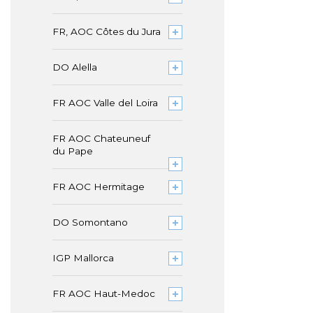
FR, AOC Côtes du Jura
DO Alella
FR AOC Valle del Loira
FR AOC Chateuneuf
du Pape
FR AOC Hermitage
DO Somontano
IGP Mallorca
FR AOC Haut-Medoc