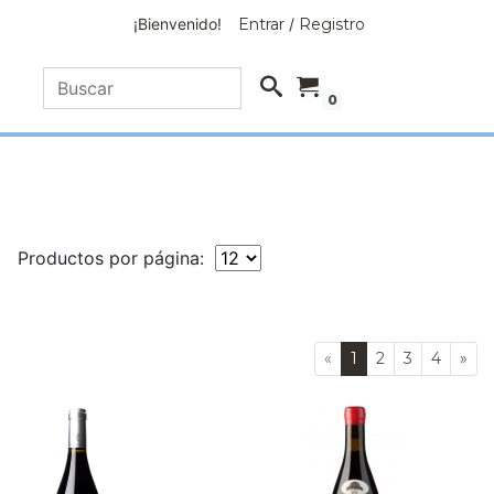
¡Bienvenido!
Entrar
/
Registro
0
Productos por página:
«
1
2
3
4
»