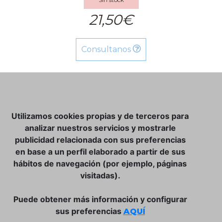
21,50€
Consultanos
NOSOTROS
Utilizamos cookies propias y de terceros para
CLUB VINATER
analizar nuestros servicios y mostrarle
publicidad relacionada con sus preferencias
CONTACTO
en base a un perfil elaborado a partir de sus
TIENDA ONLINE:
hábitos de navegación (por ejemplo, páginas
visitadas).
DÓNDE ESTAMOS
ULISSES BAR, S.L.
Puede obtener más información y configurar
Plaça de la Llibertat, 22, 07760 Ciutadella
sus preferencias
AQUÍ
Tlf. 971 93 78 75