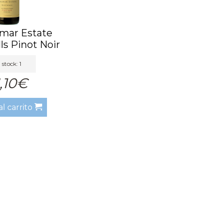
mar Estate
ls Pinot Noir
2...
 stock: 1
,10€
al carrito