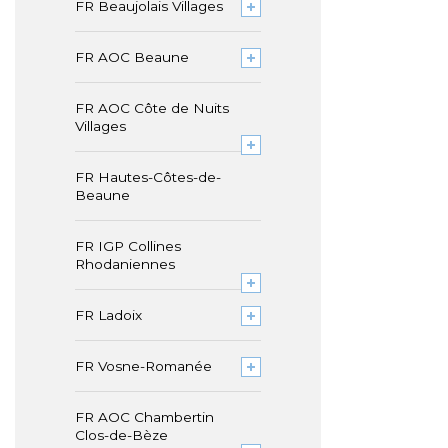
FR Beaujolais Villages
FR AOC Beaune
FR AOC Côte de Nuits
Villages
FR Hautes-Côtes-de-
Beaune
FR IGP Collines
Rhodaniennes
FR Ladoix
FR Vosne-Romanée
FR AOC Chambertin
Clos-de-Bèze