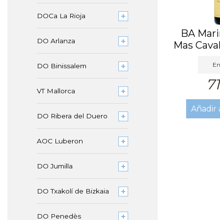
DOCa La Rioja
BA Mari
DO Arlanza
Mas Caval
En
DO Binissalem
71
VT Mallorca
Añadir 
DO Ribera del Duero
AOC Luberon
DO Jumilla
DO Txakolí de Bizkaia
DO Penedès