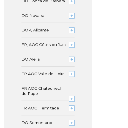
DO Conca de Barberà
DO Navarra
DOP, Alicante
FR, AOC Côtes du Jura
DO Alella
FR AOC Valle del Loira
FR AOC Chateuneuf
du Pape
FR AOC Hermitage
DO Somontano