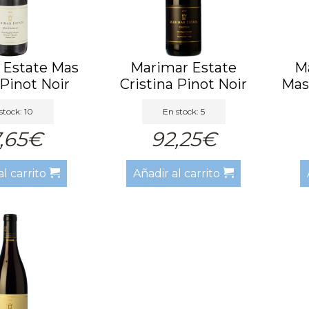
 Estate Mas
Marimar Estate
M
 Pinot Noir
Cristina Pinot Noir
Masí
2018
2018
stock: 10
En stock: 5
,65€
92,25€
al carrito
Añadir al carrito