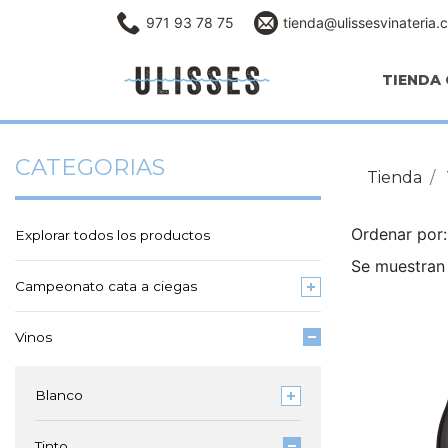
971 93 78 75
tienda@ulissesvinateria.
TIENDA 
CATEGORIAS
Tienda
Ordenar po
Explorar todos los productos
Se muestran 
Campeonato cata a ciegas
Vinos
Blanco
Tinto