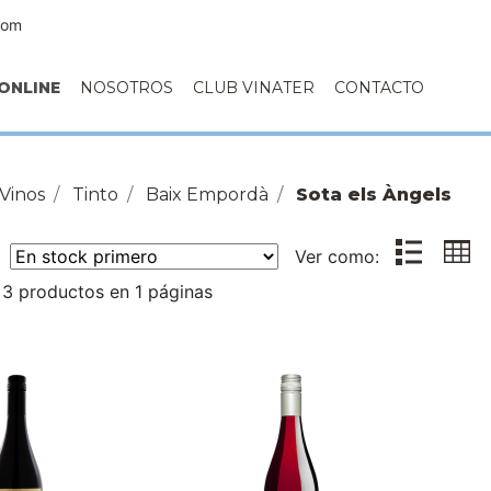
com
ONLINE
NOSOTROS
CLUB VINATER
CONTACTO
Vinos
Tinto
Baix Empordà
Sota els Àngels
r:
Ver como:
3 productos en 1 páginas