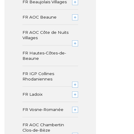
FR Beaujolais Villages
FR AOC Beaune
FR AOC Côte de Nuits
Villages
FR Hautes-Côtes-de-
Beaune
FR IGP Collines
Rhodaniennes
FR Ladoix
FR Vosne-Romanée
FR AOC Chambertin
Clos-de-Bèze