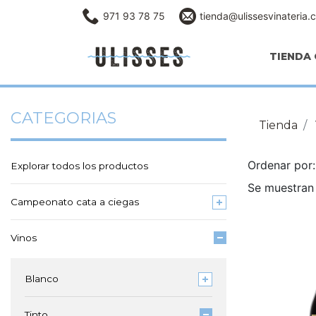
971 93 78 75
tienda@ulissesvinateria.
TIENDA 
CATEGORIAS
Tienda
Ordenar po
Explorar todos los productos
Se muestran 
Campeonato cata a ciegas
Vinos
Blanco
Tinto