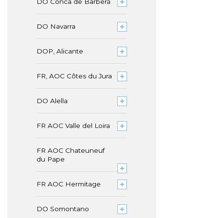
DO Conca de Barberà
DO Navarra
DOP, Alicante
FR, AOC Côtes du Jura
DO Alella
FR AOC Valle del Loira
FR AOC Chateuneuf
du Pape
FR AOC Hermitage
DO Somontano