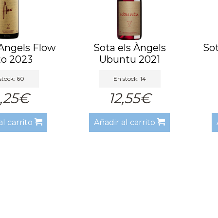
 Angels Flow
Sota els Àngels
Sot
to 2023
Ubuntu 2021
stock: 60
En stock: 14
,25€
12,55€
al carrito
Añadir al carrito