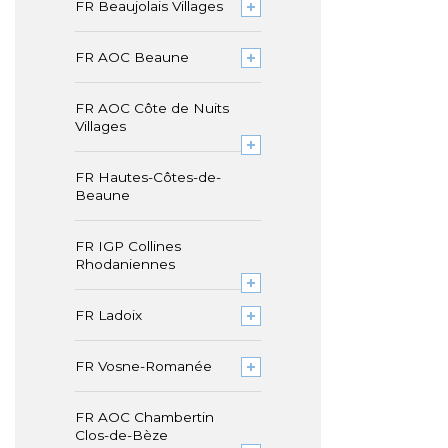
FR Beaujolais Villages
FR AOC Beaune
FR AOC Côte de Nuits
Villages
FR Hautes-Côtes-de-
Beaune
FR IGP Collines
Rhodaniennes
FR Ladoix
FR Vosne-Romanée
FR AOC Chambertin
Clos-de-Bèze