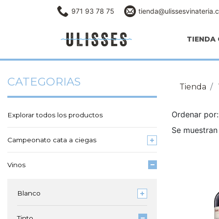
971 93 78 75
tienda@ulissesvinateria.
TIENDA 
CATEGORIAS
Tienda
Ordenar po
Explorar todos los productos
Se muestran 
Campeonato cata a ciegas
Vinos
Blanco
Tinto