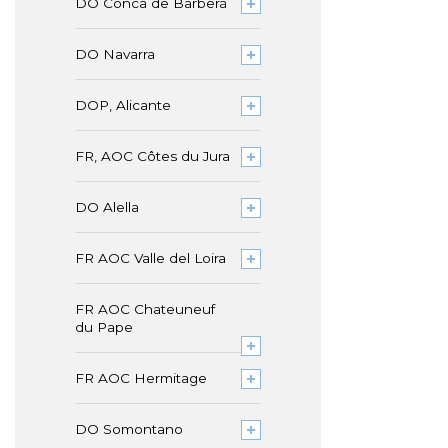
DO Conca de Barberà
DO Navarra
DOP, Alicante
FR, AOC Côtes du Jura
DO Alella
FR AOC Valle del Loira
FR AOC Chateuneuf
du Pape
FR AOC Hermitage
DO Somontano