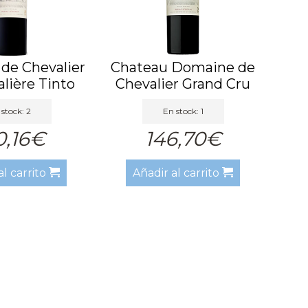
de Chevalier
Chateau Domaine de
lière Tinto
Chevalier Grand Cru
2010
2017
stock: 2
En stock: 1
0,16€
146,70€
al carrito
Añadir al carrito