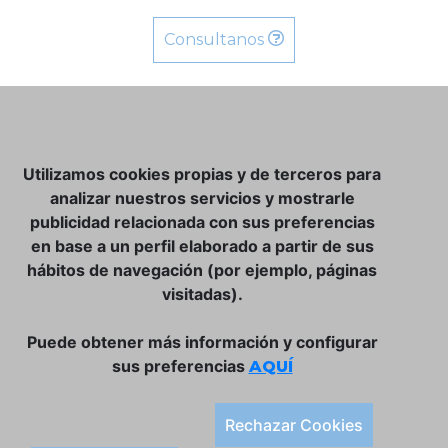
Consultanos
NOSOTROS
Utilizamos cookies propias y de terceros para
CLUB VINATER
analizar nuestros servicios y mostrarle
publicidad relacionada con sus preferencias
CONTACTO
en base a un perfil elaborado a partir de sus
TIENDA ONLINE:
hábitos de navegación (por ejemplo, páginas
visitadas).
DÓNDE ESTAMOS
ULISSES BAR, S.L.
Puede obtener más información y configurar
Plaça de la Llibertat, 22, 07760 Ciutadella
sus preferencias
AQUÍ
Tlf. 971 93 78 75
SÍGUENOS:
Rechazar Cookies