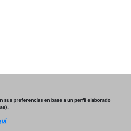
on sus preferencias en base a un perfil elaborado
as).
UÍ
Condiciones Generales de Compra