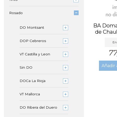
Rosado
BA Doma
DO Montsant
de Chau
L
DOP Cebreros
En 
77
VT Castilla y Leon
Añadir 
Sin DO
DOCa La Rioja
VT Mallorca
DO Ribera del Duero