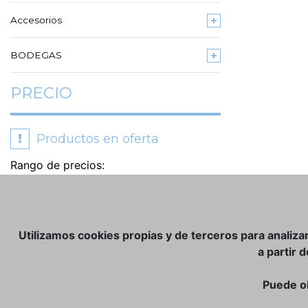
Accesorios
BODEGAS
PRECIO
!
Productos en oferta
Rango de precios:
Utilizamos cookies propias y de terceros para analiza
a partir 
Puede o
TIENDA ONLINE:
NOSOTROS