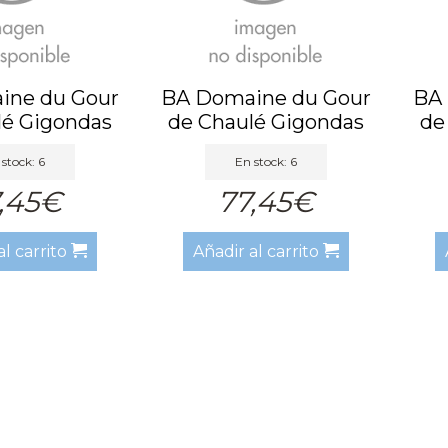
ine du Gour
BA Domaine du Gour
BA 
lé Gigondas
de Chaulé Gigondas
de
e C...
Mise...
stock: 6
En stock: 6
,45€
77,45€
al carrito
Añadir al carrito