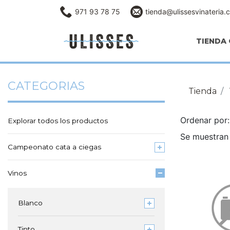
971 93 78 75
tienda@ulissesvinateria.
TIENDA 
CATEGORIAS
Tienda
Ordenar po
Explorar todos los productos
Se muestran 
Campeonato cata a ciegas
Vinos
Blanco
Tinto