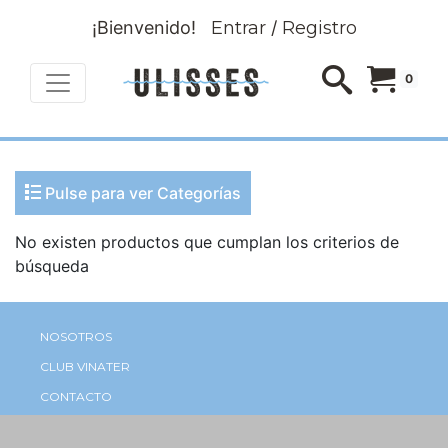
¡Bienvenido!
Entrar
/
Registro
0
Pulse para ver Categorías
No existen productos que cumplan los criterios de
búsqueda
NOSOTROS
CLUB VINATER
CONTACTO
TIENDA ONLINE: