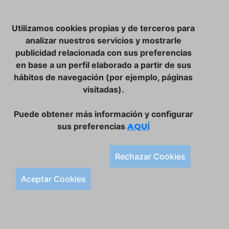
DÓNDE ESTAMOS
Utilizamos cookies propias y de terceros para
ULISSES BAR, S.L.
Plaça de la Llibertat, 22, 07760 Ciutadella
analizar nuestros servicios y mostrarle
Tlf. 971 93 78 75
publicidad relacionada con sus preferencias
en base a un perfil elaborado a partir de sus
SÍGUENOS:
hábitos de navegación (por ejemplo, páginas
visitadas).
Condiciones Generales de Compra
Puede obtener más información y configurar
Política de Privacidad y Aviso Legal
sus preferencias
AQUÍ
Política de Cookies
Rechazar Cookies
Aceptar Cookies