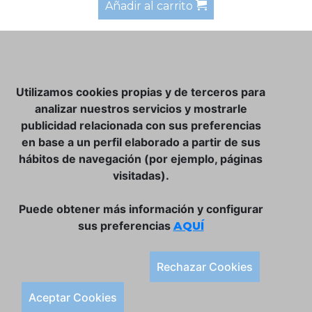
Añadir al carrito
NOSOTROS
Utilizamos cookies propias y de terceros para
CLUB VINATER
analizar nuestros servicios y mostrarle
publicidad relacionada con sus preferencias
CONTACTO
en base a un perfil elaborado a partir de sus
TIENDA ONLINE:
hábitos de navegación (por ejemplo, páginas
visitadas).
DÓNDE ESTAMOS
ULISSES BAR, S.L.
Puede obtener más información y configurar
Plaça de la Llibertat, 22, 07760 Ciutadella
sus preferencias
AQUÍ
Tlf. 971 93 78 75
SÍGUENOS:
Rechazar Cookies
Condiciones Generales de Compra
Aceptar Cookies