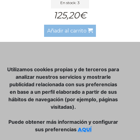
En stock: 3
125,20€
Añadir al carrito
NOSOTROS
Utilizamos cookies propias y de terceros para
CLUB VINATER
analizar nuestros servicios y mostrarle
publicidad relacionada con sus preferencias
CONTACTO
en base a un perfil elaborado a partir de sus
TIENDA ONLINE:
hábitos de navegación (por ejemplo, páginas
visitadas).
DÓNDE ESTAMOS
ULISSES BAR, S.L.
Puede obtener más información y configurar
Plaça de la Llibertat, 22, 07760 Ciutadella
sus preferencias
AQUÍ
Tlf. 971 93 78 75
SÍGUENOS: