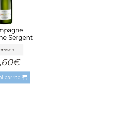
mpagne
me Sergent
ova Ext...
stock: 8
,60€
al carrito