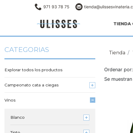
971 93 78 75
tienda@ulissesvinateria.
TIENDA 
CATEGORIAS
Tienda
Ordenar po
Explorar todos los productos
Se muestran 
Campeonato cata a ciegas
Vinos
Blanco
Tinto