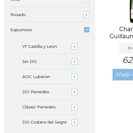
Rosado
Cha
Espumoso
Guillau
Bossa N
VT Castilla y Leon
En 
62
Sin DO
Añadir 
AOC Luberon
DO Penedès
Clàssic Penedès
DO Costers del Segre