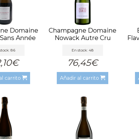
ne Domaine
Champagne Domaine
Sans Année
Nowack Autre Cru
Fla
tra ...
Brut Na...
stock: 86
En stock: 48
,10€
76,45€
al carrito
Añadir al carrito