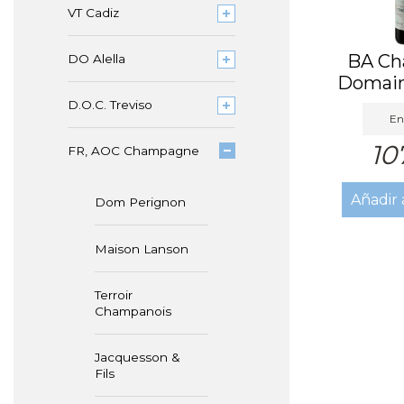
VT Cadiz
BA C
DO Alella
Domai
Terres
D.O.C. Treviso
En
10
FR, AOC Champagne
Añadir 
Dom Perignon
Maison Lanson
Terroir
Champanois
Jacquesson &
Fils