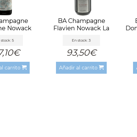
hampagne
BA Champagne
ne Nowack
Flavien Nowack La
Dom
 Bleues ...
Tuilerie Ex...
 stock: 5
En stock: 3
7,10€
93,50€
al carrito
Añadir al carrito