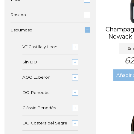
Rosado
Champag
Espumoso
Nowack 
Ex
VT Castilla y Leon
En 
62
Sin DO
Añadir 
AOC Luberon
DO Penedès
Clàssic Penedès
DO Costers del Segre