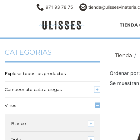
971 93 78 75
tienda@ulissesvinateria.
TIENDA 
CATEGORIAS
Tienda
Ordenar po
Explorar todos los productos
Se muestran 
Campeonato cata a ciegas
Vinos
Blanco
Tinto