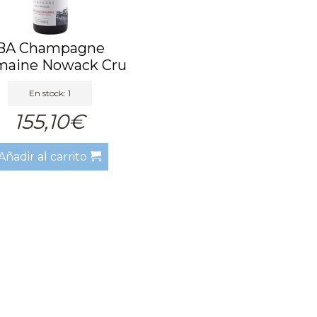
BA Champagne
aine Nowack Cru
d'Origine ...
En stock: 1
155,10€
Añadir al carrito