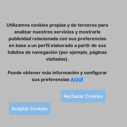
NOSOTROS
Utilizamos cookies propias y de terceros para
CLUB VINATER
analizar nuestros servicios y mostrarle
publicidad relacionada con sus preferencias
CONTACTO
en base a un perfil elaborado a partir de sus
TIENDA ONLINE:
hábitos de navegación (por ejemplo, páginas
visitadas).
DÓNDE ESTAMOS
ULISSES BAR, S.L.
Puede obtener más información y configurar
Plaça de la Llibertat, 22, 07760 Ciutadella
sus preferencias
AQUÍ
Tlf. 971 93 78 75
SÍGUENOS:
Rechazar Cookies
Condiciones Generales de Compra
Aceptar Cookies
Política de Privacidad y Aviso Legal
Política de Cookies