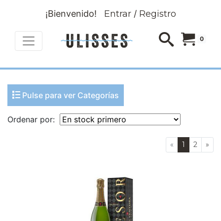
¡Bienvenido!
Entrar
/
Registro
0
Pulse para ver Categorías
Ordenar por:
«
1
2
»