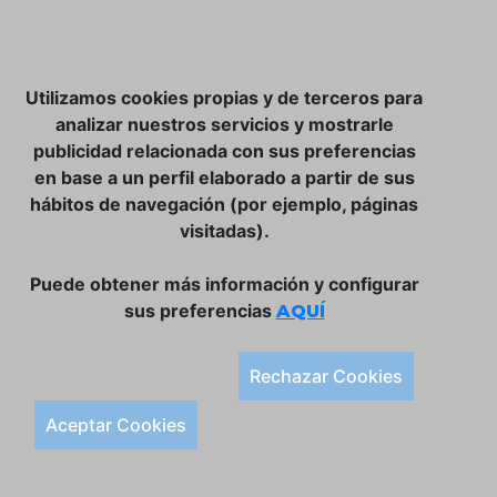
NOSOTROS
Utilizamos cookies propias y de terceros para
CLUB VINATER
analizar nuestros servicios y mostrarle
publicidad relacionada con sus preferencias
CONTACTO
en base a un perfil elaborado a partir de sus
TIENDA ONLINE:
hábitos de navegación (por ejemplo, páginas
visitadas).
DÓNDE ESTAMOS
ULISSES BAR, S.L.
Puede obtener más información y configurar
Plaça de la Llibertat, 22, 07760 Ciutadella
sus preferencias
AQUÍ
Tlf. 971 93 78 75
SÍGUENOS:
Rechazar Cookies
Condiciones Generales de Compra
Aceptar Cookies
Política de Privacidad y Aviso Legal
Política de Cookies