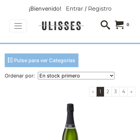
¡Bienvenido!
Entrar
/
Registro
0
Pulse para ver Categorías
Ordenar por:
«
1
2
3
4
»