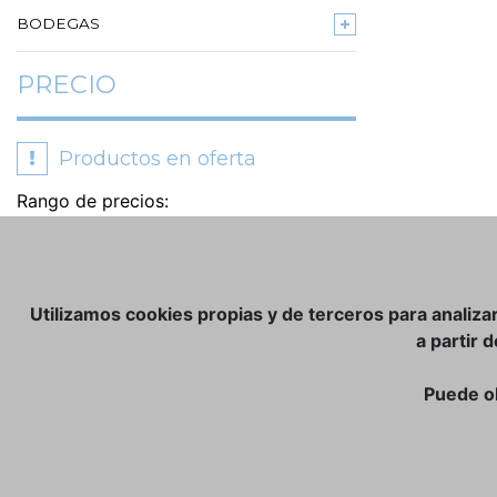
BODEGAS
PRECIO
!
Productos en oferta
Rango de precios:
Utilizamos cookies propias y de terceros para analiza
a partir 
Puede o
TIENDA ONLINE:
NOSOTROS
CLUB VINATER
CONTACTO