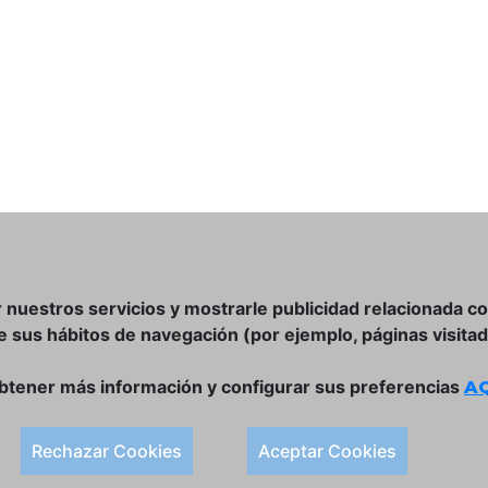
r nuestros servicios y mostrarle publicidad relacionada c
de sus hábitos de navegación (por ejemplo, páginas visitad
btener más información y configurar sus preferencias
AQ
DÓNDE ESTAMOS
ULISSES BAR, S.L.
Plaça de la Llibertat, 22, 07760 Ciutadella
Rechazar Cookies
Aceptar Cookies
Tlf. 971 93 78 75