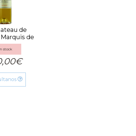
ateau de
 Marquis de
Saluc...
n stock
0,00€
ultanos