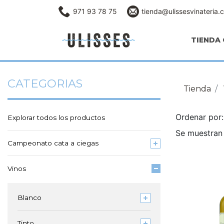
971 93 78 75
tienda@ulissesvinateria.
TIENDA 
CATEGORIAS
Tienda
Ordenar po
Explorar todos los productos
Se muestran 
Campeonato cata a ciegas
Vinos
Blanco
Tinto