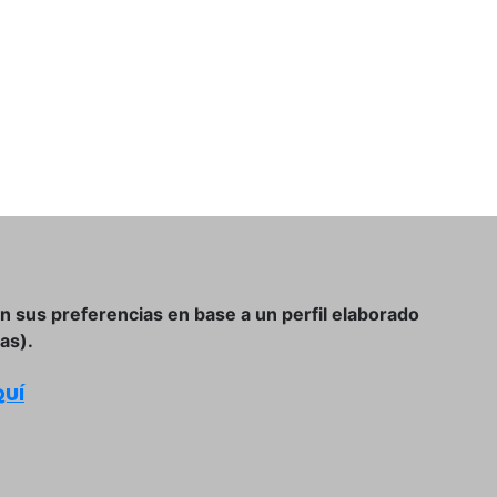
on sus preferencias en base a un perfil elaborado
as).
UÍ
Condiciones Generales de Compra
Política de Privacidad y Aviso Legal
Política de Cookies