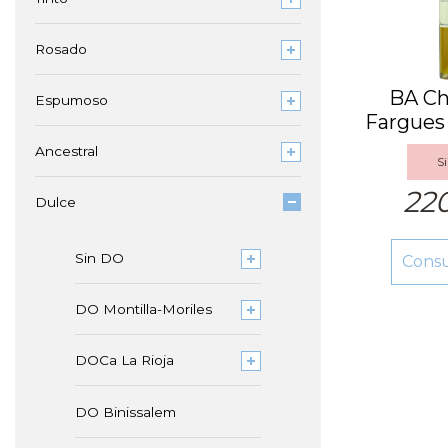
Rosado
BA Ch
Espumoso
Fargues
Lur 
Ancestral
Si
22
Dulce
Sin DO
Cons
DO Montilla-Moriles
DOCa La Rioja
DO Binissalem