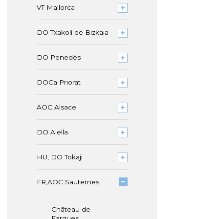
VT Mallorca
DO Txakolí de Bizkaia
DO Penedès
DOCa Priorat
AOC Alsace
DO Alella
HU, DO Tokaji
FR,AOC Sauternes
Château de
Fargues