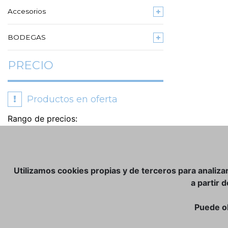
Accesorios
BODEGAS
PRECIO
!
Productos en oferta
Rango de precios:
Utilizamos cookies propias y de terceros para analiza
a partir 
Puede o
TIENDA ONLINE:
NOSOTROS
CLUB VINATER