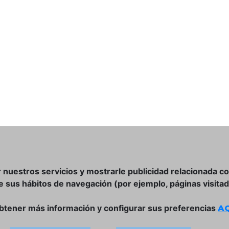
r nuestros servicios y mostrarle publicidad relacionada c
de sus hábitos de navegación (por ejemplo, páginas visitad
btener más información y configurar sus preferencias
AQ
DÓNDE ESTAMOS
ULISSES BAR, S.L.