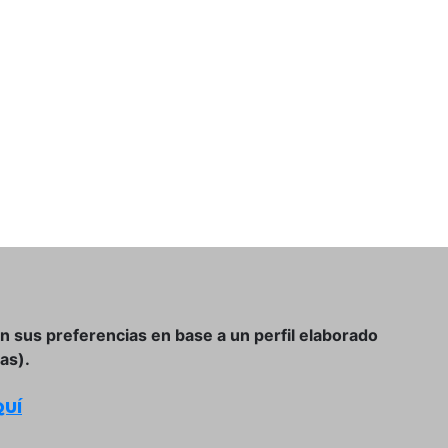
on sus preferencias en base a un perfil elaborado
as).
UÍ
Condiciones Generales de Compra
Política de Privacidad y Aviso Legal