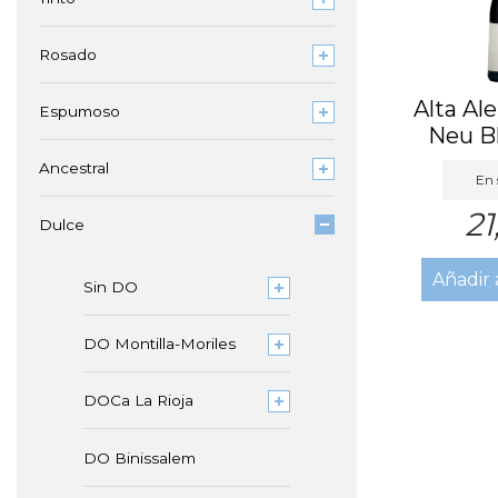
Rosado
Alta Ale
Espumoso
Neu B
(0
Ancestral
En 
21
Dulce
Añadir 
Sin DO
DO Montilla-Moriles
DOCa La Rioja
DO Binissalem