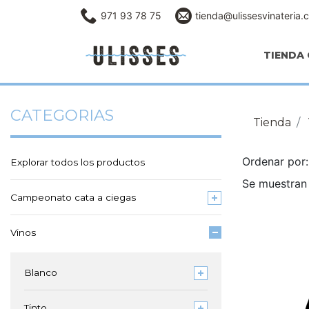
971 93 78 75
tienda@ulissesvinateria.
TIENDA 
CATEGORIAS
Tienda
Ordenar po
Explorar todos los productos
Se muestran 
Campeonato cata a ciegas
Vinos
Blanco
Tinto