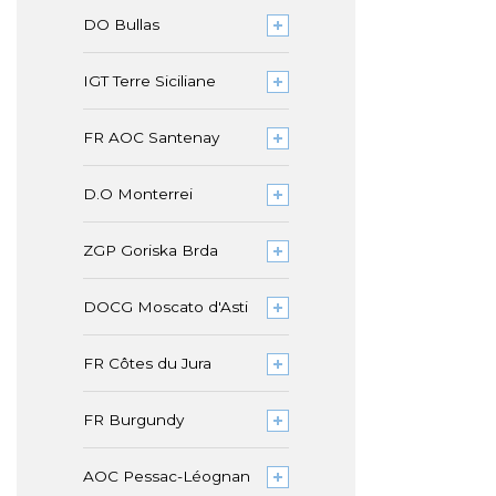
DO Bullas
IGT Terre Siciliane
FR AOC Santenay
D.O Monterrei
ZGP Goriska Brda
DOCG Moscato d'Asti
FR Côtes du Jura
FR Burgundy
AOC Pessac-Léognan