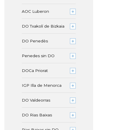
AOC Luberon
DO Txakolí de Bizkaia
DO Penedès
Penedes sin DO
DOCa Priorat
IGP Illa de Menorca
DO Valdeorras
DO Rias Baixas
Rias Baixas sin DO