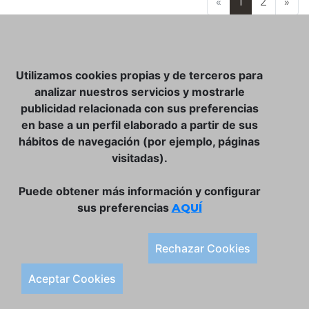
«
1
2
»
NOSOTROS
Utilizamos cookies propias y de terceros para
CLUB VINATER
analizar nuestros servicios y mostrarle
publicidad relacionada con sus preferencias
CONTACTO
en base a un perfil elaborado a partir de sus
TIENDA ONLINE:
hábitos de navegación (por ejemplo, páginas
visitadas).
DÓNDE ESTAMOS
ULISSES BAR, S.L.
Puede obtener más información y configurar
Plaça de la Llibertat, 22, 07760 Ciutadella
sus preferencias
AQUÍ
Tlf. 971 93 78 75
SÍGUENOS:
Rechazar Cookies
Condiciones Generales de Compra
Aceptar Cookies
Política de Privacidad y Aviso Legal