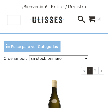
¡Bienvenido!
Entrar
/
Registro
0
Pulse para ver Categorías
Ordenar por:
«
1
2
»