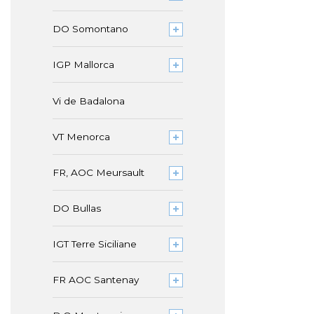
DO Somontano
IGP Mallorca
Vi de Badalona
VT Menorca
FR, AOC Meursault
DO Bullas
IGT Terre Siciliane
FR AOC Santenay