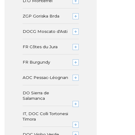
D.O Monterrei
ZGP Goriska Brda
DOCG Moscato d'Asti
FR Côtes du Jura
FR Burgundy
AOC Pessac-Léognan
DO Sierra de
Salamanca
IT, DOC Colli Tortonesi
Timora
DOC Vinho Verde