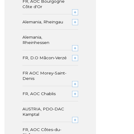
FR, AOC Bourgogne
Côte d'Or
Alemania, Rheingau
Alemania,
Rheinhessen
FR, D.O Mâcon-Verzé
FR AOC Morey-Saint-
Denis
FR, AOC Chablis
AUSTRIA, PDO-DAC
Kamptal
FR, AOC Côtes-du-