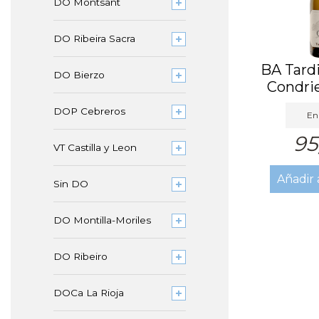
DO Montsant
DO Ribeira Sacra
BA Tard
DO Bierzo
Condri
DOP Cebreros
En 
95
VT Castilla y Leon
Añadir 
Sin DO
DO Montilla-Moriles
DO Ribeiro
DOCa La Rioja