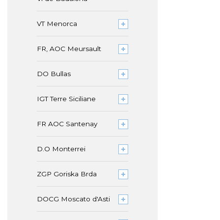
VT Menorca
FR, AOC Meursault
DO Bullas
IGT Terre Siciliane
FR AOC Santenay
D.O Monterrei
ZGP Goriska Brda
DOCG Moscato d'Asti