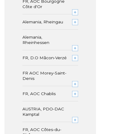
FR, AOC Bourgogne
Côte d'Or
Alemania, Rheingau
Alemania,
Rheinhessen
FR, D.O Mâcon-Verzé
FR AOC Morey-Saint-
Denis
FR, AOC Chablis
AUSTRIA, PDO-DAC
Kamptal
FR, AOC Côtes-du-