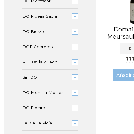
DO Montsant
DO Ribeira Sacra
Domain
DO Bierzo
Meursaul
Tê
DOP Cebreros
En 
11
VT Castilla y Leon
Añadir 
Sin DO
DO Montilla-Moriles
DO Ribeiro
DOCa La Rioja