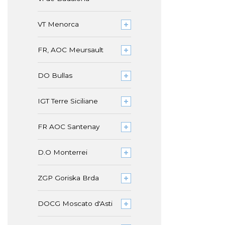
VT Menorca
FR, AOC Meursault
DO Bullas
IGT Terre Siciliane
FR AOC Santenay
D.O Monterrei
ZGP Goriska Brda
DOCG Moscato d'Asti