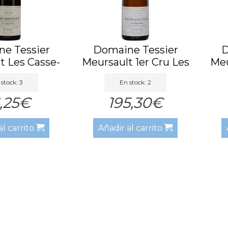
e Tessier
Domaine Tessier
D
t Les Casse-
Meursault 1er Cru Les
Meu
tes ...
Gene...
stock: 3
En stock: 2
1,25€
195,30€
al carrito
Añadir al carrito