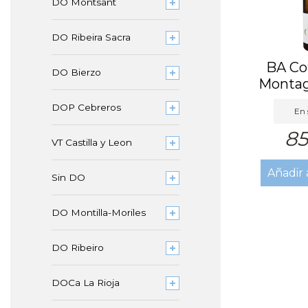
DO Montsant
DO Ribeira Sacra
BA Co
DO Bierzo
Montag
Vigne
DOP Cebreros
En 
85
VT Castilla y Leon
Añadir 
Sin DO
DO Montilla-Moriles
DO Ribeiro
DOCa La Rioja