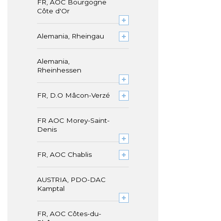
FR, AOC Bourgogne
Côte d'Or
Alemania, Rheingau
Alemania,
Rheinhessen
FR, D.O Mâcon-Verzé
FR AOC Morey-Saint-
Denis
FR, AOC Chablis
AUSTRIA, PDO-DAC
Kamptal
FR, AOC Côtes-du-