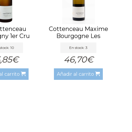
ttenceau
Cottenceau Maxime
ny 1er Cru
Bourgogne Les
 du So...
Vercheres ...
stock: 10
En stock: 3
,85€
46,70€
al carrito
Añadir al carrito