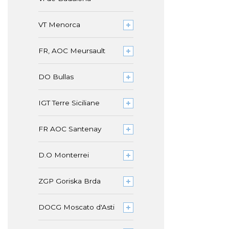
VT Menorca
FR, AOC Meursault
DO Bullas
IGT Terre Siciliane
FR AOC Santenay
D.O Monterrei
ZGP Goriska Brda
DOCG Moscato d'Asti