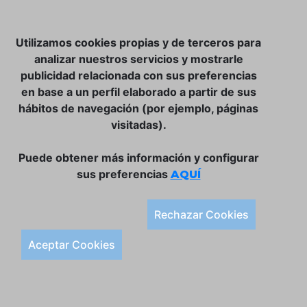
NOSOTROS
Utilizamos cookies propias y de terceros para
CLUB VINATER
analizar nuestros servicios y mostrarle
publicidad relacionada con sus preferencias
CONTACTO
en base a un perfil elaborado a partir de sus
TIENDA ONLINE:
hábitos de navegación (por ejemplo, páginas
visitadas).
DÓNDE ESTAMOS
ULISSES BAR, S.L.
Puede obtener más información y configurar
Plaça de la Llibertat, 22, 07760 Ciutadella
sus preferencias
AQUÍ
Tlf. 971 93 78 75
SÍGUENOS:
Rechazar Cookies
Condiciones Generales de Compra
Aceptar Cookies
Política de Privacidad y Aviso Legal
Política de Cookies