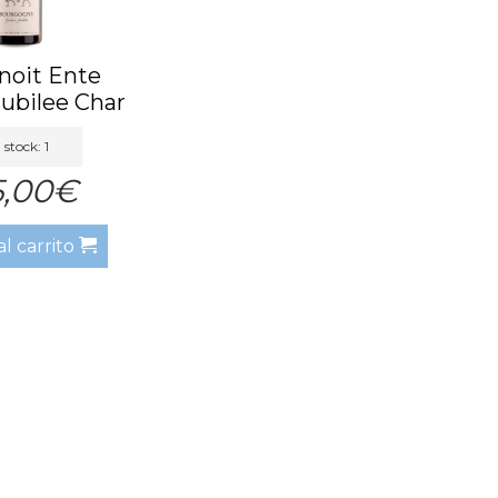
noit Ente
ubilee Char
20 BA
 stock: 1
5,00€
al carrito