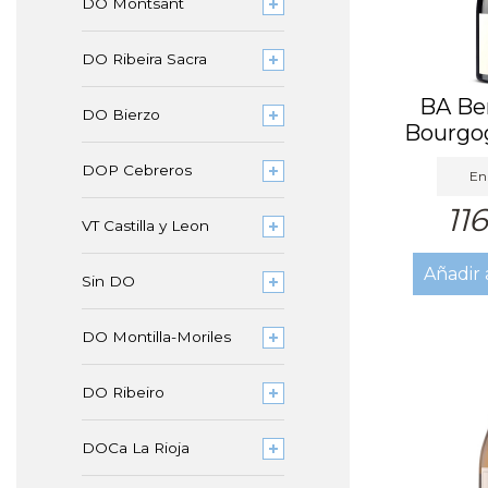
DO Montsant
DO Ribeira Sacra
BA Be
DO Bierzo
Bourgo
20
DOP Cebreros
En 
11
VT Castilla y Leon
Añadir 
Sin DO
DO Montilla-Moriles
DO Ribeiro
DOCa La Rioja