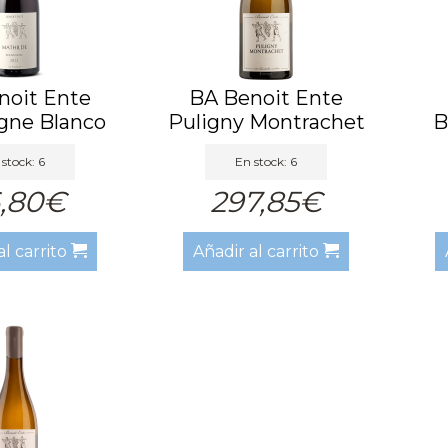
noit Ente
BA Benoit Ente
gne Blanco
Puligny Montrachet
B
22 BA
2022 BA
stock: 6
En stock: 6
6,80€
297,85€
al carrito
Añadir al carrito