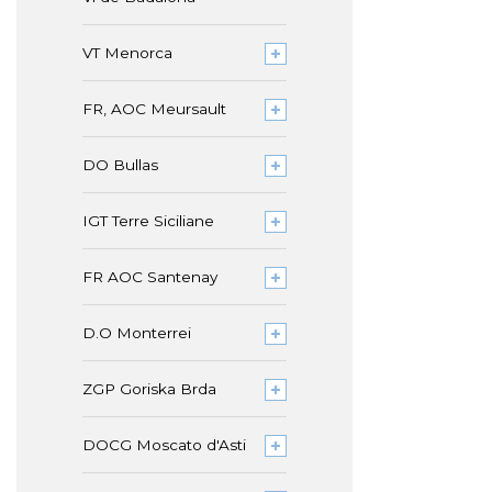
VT Menorca
FR, AOC Meursault
DO Bullas
IGT Terre Siciliane
FR AOC Santenay
D.O Monterrei
ZGP Goriska Brda
DOCG Moscato d'Asti