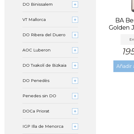
DO Binissalem
BA Be
VT Mallorca
Golden J
20
DO Ribera del Duero
En
19
AOC Luberon
DO Txakolí de Bizkaia
Añadir 
DO Penedès
Penedes sin DO
DOCa Priorat
IGP Illa de Menorca