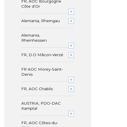
FR, AOC Bourgogne
Côte d'Or
Alemania, Rheingau
Alemania,
Rheinhessen
FR, D.O Mâcon-Verzé
FR AOC Morey-Saint-
Denis
FR, AOC Chablis
AUSTRIA, PDO-DAC
Kamptal
FR, AOC Côtes-du-