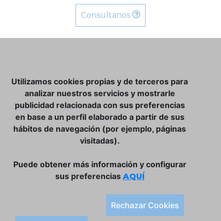
Consultanos
NOSOTROS
Utilizamos cookies propias y de terceros para
CLUB VINATER
analizar nuestros servicios y mostrarle
publicidad relacionada con sus preferencias
CONTACTO
en base a un perfil elaborado a partir de sus
TIENDA ONLINE:
hábitos de navegación (por ejemplo, páginas
visitadas).
DÓNDE ESTAMOS
ULISSES BAR, S.L.
Puede obtener más información y configurar
Plaça de la Llibertat, 22, 07760 Ciutadella
sus preferencias
AQUÍ
Tlf. 971 93 78 75
SÍGUENOS:
Rechazar Cookies